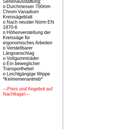
Serienausstattung:
o Durchmesser 700mm
Chrom Vanadium
Kreissägeblatt
o Nach neuster Norm EN
1870-6
o Höhenverstellung der
Kreissäge für
ergonomisches Arbeiten
o Verstellbarer
Längsanschlag
o Vollgummiräder
o Ein beweglicher
Transporthebel
o Leichtgängige Wippe
*Keilriemenantrieb*
---Preis und Angebot auf
Nachfrage!---