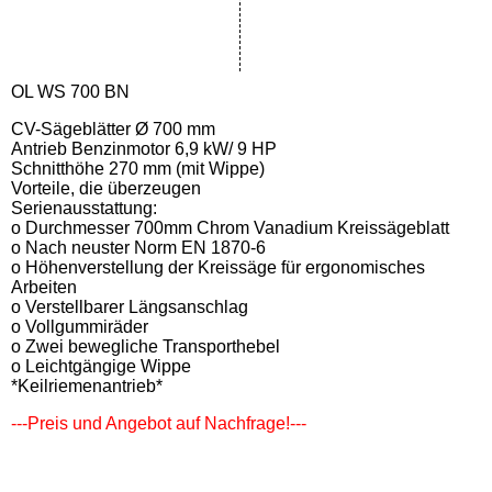
OL WS 700 BN
CV-Sägeblätter Ø 700 mm
Antrieb Benzinmotor 6,9 kW/ 9 HP
Schnitthöhe 270 mm (mit Wippe)
Vorteile, die überzeugen
Serienausstattung:
o Durchmesser 700mm Chrom Vanadium Kreissägeblatt
o Nach neuster Norm EN 1870-6
o Höhenverstellung der Kreissäge für ergonomisches
Arbeiten
o Verstellbarer Längsanschlag
o Vollgummiräder
o Zwei bewegliche Transporthebel
o Leichtgängige Wippe
*Keilriemenantrieb*
---Preis und Angebot auf Nachfrage!---