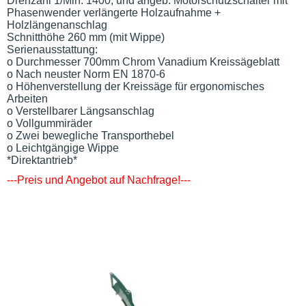
Drehzahl 1/Min. 1400; und angeb. Motorschutzschalter mit
Phasenwender verlängerte Holzaufnahme +
Holzlängenanschlag
Schnitthöhe 260 mm (mit Wippe)
Serienausstattung:
o Durchmesser 700mm Chrom Vanadium Kreissägeblatt
o Nach neuster Norm EN 1870-6
o Höhenverstellung der Kreissäge für ergonomisches
Arbeiten
o Verstellbarer Längsanschlag
o Vollgummiräder
o Zwei bewegliche Transporthebel
o Leichtgängige Wippe
*Direktantrieb*
---
Preis und Angebot auf Nachfrage!
---