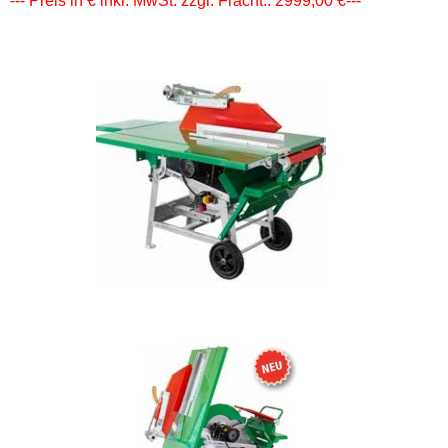
--- Preis in € inkl. MwSt. zzgl. Fracht.: 2999,00 €---